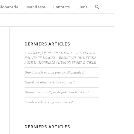
éloparade
Manifeste
Contacts
Liens
DERNIERS ARTICLES
LES FRANÇAIS PLÉBISCITENT LE VÉLO ET SES
NOUVEAUX USAGES – RÉSULTATS DE L’ÉTUDE
AG2R LA MONDIALE / L’UNION SPORT & CYCLE
Grand succès pour la grande véloparade !!
Faut-il des pistes cyclables partout ?
Pourquoi n’y a-t-il pas de pub pour les vélos ?
Balade à vélo le 13 février: succès!
DERNIERS ARTICLES