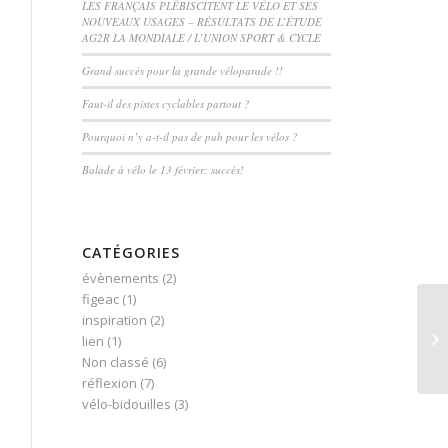
LES FRANÇAIS PLÉBISCITENT LE VÉLO ET SES
NOUVEAUX USAGES – RÉSULTATS DE L’ÉTUDE
AG2R LA MONDIALE / L’UNION SPORT & CYCLE
Grand succès pour la grande véloparade !!
Faut-il des pistes cyclables partout ?
Pourquoi n’y a-t-il pas de pub pour les vélos ?
Balade à vélo le 13 février: succès!
CATÉGORIES
évènements
(2)
figeac
(1)
inspiration
(2)
Qu
lien
(1)
Non classé
(6)
réflexion
(7)
vélo-bidouilles
(3)