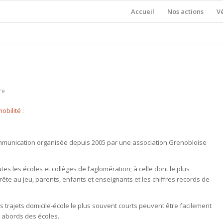
Accueil
Nos actions
V
re
obilité
:
communication organisée depuis 2005 par une association Grenobloise
es les écoles et collèges de l’aglomération; à celle dont le plus
prête au jeu, parents, enfants et enseignants et les chiffres records de
.
 trajets domicile-école le plus souvent courts peuvent être facilement
s abords des écoles.