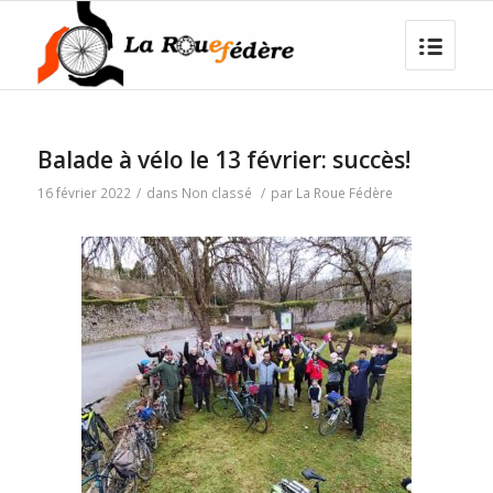
Balade à vélo le 13 février: succès!
16 février 2022
/
dans
Non classé
/
par
La Roue Fédère